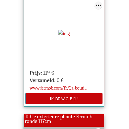
Prijs:
119
€
Verzameld:
0
€
www.fermob.com/fr/La-bouti...
Table extérieure pliante Fermob
ronde 117cm