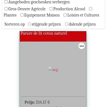
Aangeboden geschenken verbergen
Gros-Oeuvre Agricole
Production Alcool
Plantes
Equipement Maison
Loisirs et Cultures
Sorteren op
stijgende prijzen
dalende prijzen
Parure de lit coton naturel
Prijs:
214.17
€