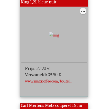
King 1,2L bleue nuit
Prijs:
39.90
€
Verzameld:
39.90
€
www.maxicoffee.com/bouteil...
Carl Mertens Metz couperet 16 cm