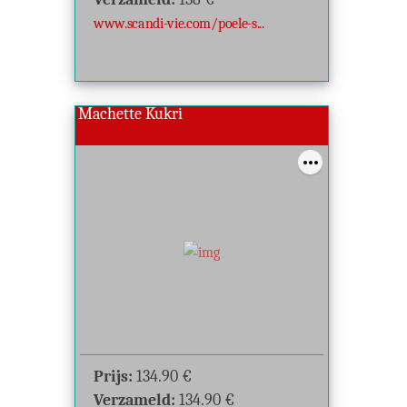
www.scandi-vie.com/poele-s...
Machette Kukri
Prijs:
134.90
€
Verzameld:
134.90
€