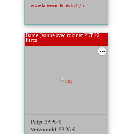
www.knivesandtools.fr/fr/p...
Dame-Jeanne avec robinet PET 23
litres
Prijs:
29.95
€
Verzameld:
29.95
€