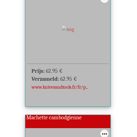
Prijs:
62.95
€
Verzameld:
62.95
€
www.knivesandtools.fr/fr/p...
Machette cambodgienne