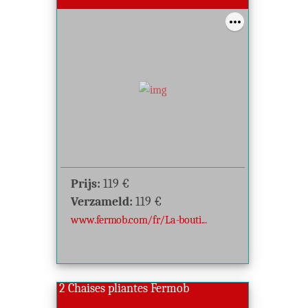
Prijs:
119
€
Verzameld:
119
€
www.fermob.com/fr/La-bouti...
2 Chaises pliantes Fermob