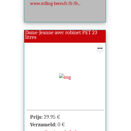
www.rolling-beers.fr/fr/fe...
Dame-Jeanne avec robinet PET 23
litres
Prijs:
29.95
€
Verzameld:
0
€