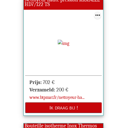
HD7/122 TS
Prijs:
702
€
Verzameld:
200
€
www.btpmat.fr/nettoyeur-ha...
Bouteille isotherme Inox Thermos