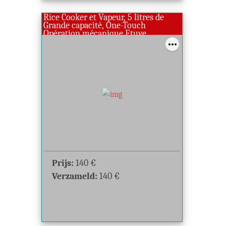
Rice Cooker et Vapeur, 5 litres de
Grande capacité, One-Touch
Opération mécanique Etuve
Prijs:
140
€
Verzameld:
140
€