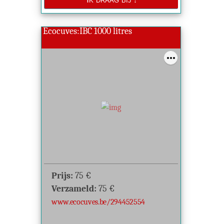
Ecocuves:IBC 1000 litres
Prijs:
75
€
Verzameld:
75
€
www.ecocuves.be/294452554