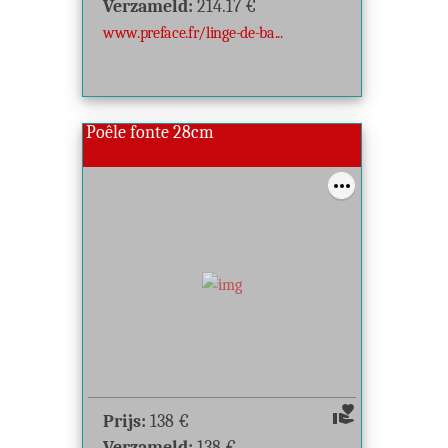
Verzameld:
214.17
€
www.preface.fr/linge-de-ba...
Poêle fonte 28cm
volunteer_activism
Prijs:
138
€
Verzameld:
138
€