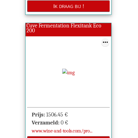
Cuve Fermentation Flexitank Eco
200
Prijs:
1506.45
€
Verzameld:
0
€
www.wine-and-tools.com/pro...