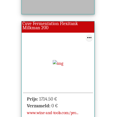
Cuve Fermentation Flexitank
Milkman 200
Prijs:
1714.50
€
Verzameld:
0
€
www.wine-and-tools.com/pro...