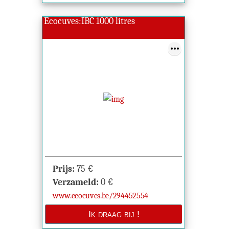
Ecocuves:IBC 1000 litres
Prijs:
75
€
Verzameld:
0
€
www.ecocuves.be/294452554