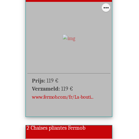
Prijs:
119
€
Verzameld:
119
€
www.fermob.com/fr/La-bouti...
2 Chaises pliantes Fermob