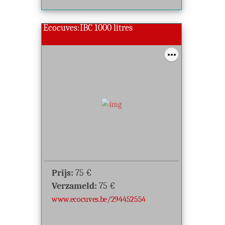
Ecocuves:IBC 1000 litres
Prijs:
75
€
Verzameld:
75
€
www.ecocuves.be/294452554