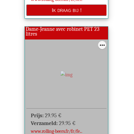
Dame-Jeanne avec robinet PET 23
litres
Prijs:
29.95
€
Verzameld:
29.95
€
www.rolling-beers.fr/fr/fe...