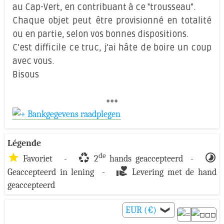
au Cap-Vert, en contribuant à ce "trousseau".
Chaque objet peut être provisionné en totalité
ou en partie, selon vos bonnes dispositions.
C'est difficile ce truc, j'ai hâte de boire un coup
avec vous.
Bisous
•••
Bankgegevens raadplegen
Légende
star
recycling
timelapse
de
Favoriet -
2
hands geaccepteerd -
volunteer_activism
Geaccepteerd in lening -
Levering met de hand
geaccepteerd
EUR (€)
❯