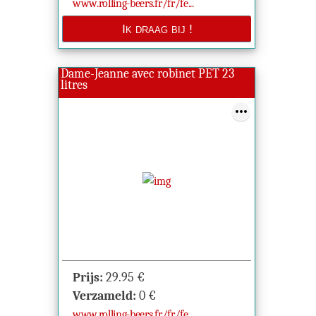
www.rolling-beers.fr/fr/fe...
Dame-Jeanne avec robinet PET 23
litres
Prijs:
29.95
€
Verzameld:
0
€
www.rolling-beers.fr/fr/fe...