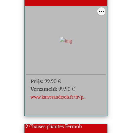
Prijs:
99.90
€
Verzameld:
99.90
€
www.knivesandtools.fr/fr/p...
2 Chaises pliantes Fermob