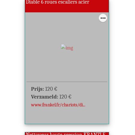
Diable 6 roues escaliers acier
Prijs:
120
€
Verzameld:
120
€
www.frankel.fr/chariots/di...
Nettoyeur haute pression KRANZLE