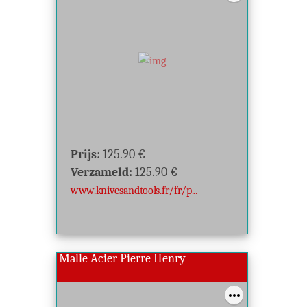
Prijs:
125.90
€
Verzameld:
125.90
€
www.knivesandtools.fr/fr/p...
Malle Acier Pierre Henry