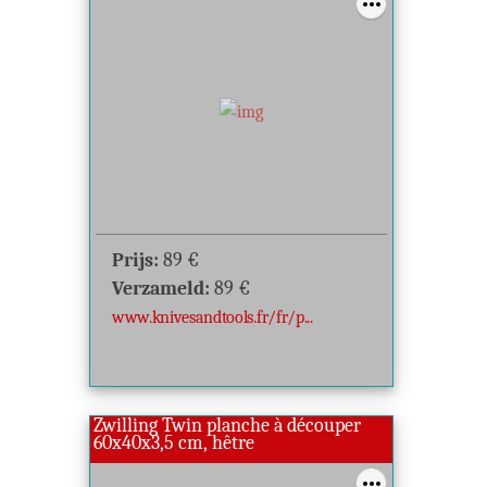
Prijs:
89
€
Verzameld:
89
€
www.knivesandtools.fr/fr/p...
Zwilling Twin planche à découper
60x40x3,5 cm, hêtre