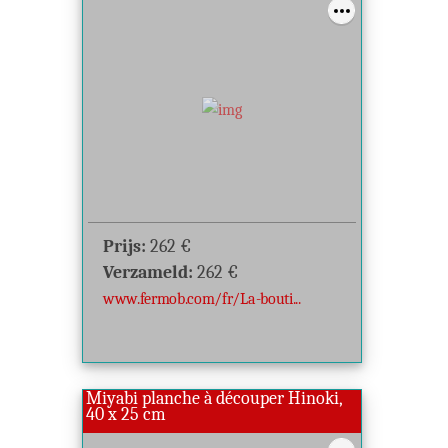
Prijs:
262
€
Verzameld:
262
€
www.fermob.com/fr/La-bouti...
Miyabi planche à découper Hinoki,
40 x 25 cm