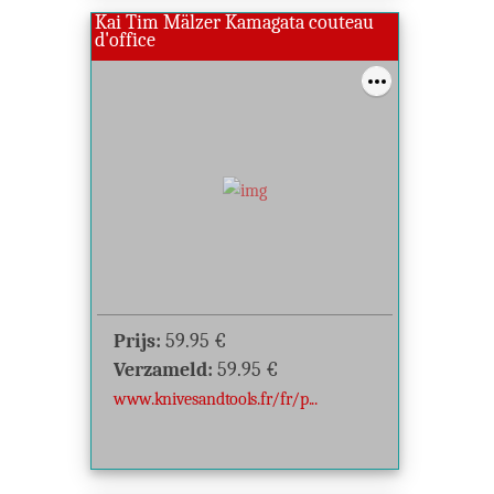
Kai Tim Mälzer Kamagata couteau
d'office
Prijs:
59.95
€
Verzameld:
59.95
€
www.knivesandtools.fr/fr/p...