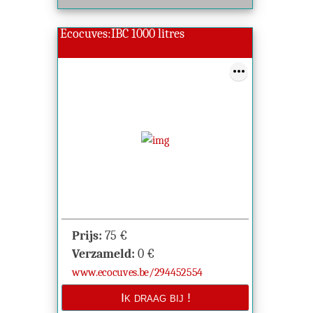
Ecocuves:IBC 1000 litres
Prijs:
75
€
Verzameld:
0
€
www.ecocuves.be/294452554