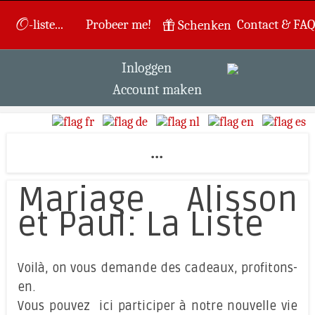
O
-liste...
Probeer me!
Contact & FAQ
Schenken
Inloggen
Account maken
...
Mariage Alisson
et Paul: La Liste
Voilà, on vous demande des cadeaux, profitons-
en.
Vous pouvez ici participer à notre nouvelle vie