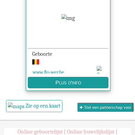
Geboorte
www.flo-wer.be
Plus d'info
Zie op een kaart
✚ Stel een partnerschap voor
Online geboortelijst
Online huwelijkslijst
|
|