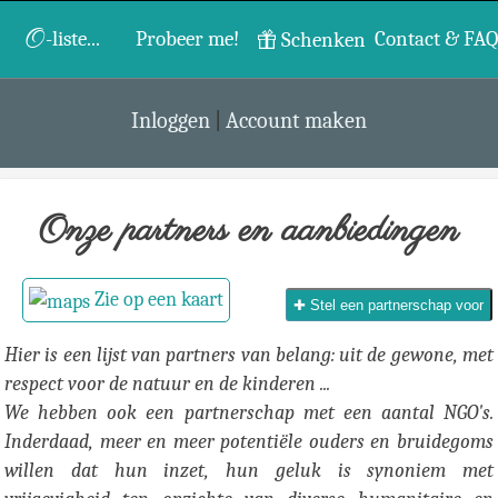
O
-liste...
Probeer me!
Contact & FAQ
Schenken
Inloggen
|
Account maken
Onze partners en aanbiedingen
Zie op een kaart
✚ Stel een partnerschap voor
Hier is een lijst van partners van belang: uit de gewone, met
respect voor de natuur en de kinderen ...
We hebben ook een partnerschap met een aantal NGO's.
Inderdaad, meer en meer potentiële ouders en bruidegoms
willen dat hun inzet, hun geluk is synoniem met