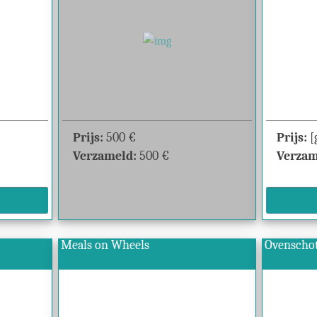
Prijs:
500
€
Prijs:
[
Verzameld:
500
€
Verzam
Meals on Wheels
Ovenschot