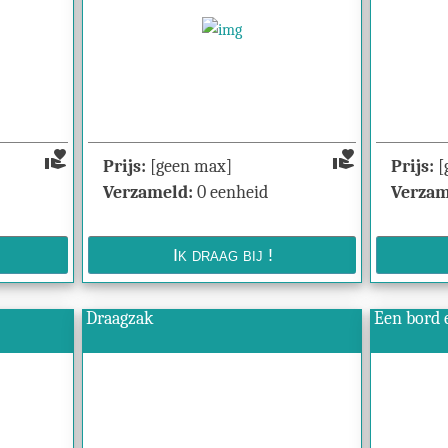
volunteer_activism
volunteer_activism
Prijs:
[geen max]
Prijs:
[
Verzameld:
0 eenheid
Verzam
Draagzak
Een bord 