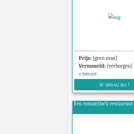
Prijs:
[geen max]
Verzameld:
[verborgen]
o-liste.net
Een romantisch restaurant