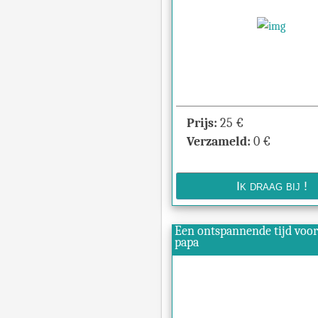
Prijs:
25
€
Verzameld:
0
€
Een ontspannende tijd voo
papa