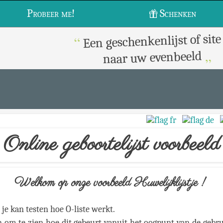
Probeer me!
Schenken
Een geschenkenlijst of si
“
„
naar uw evenbeeld
Online geboortelijst voorbeeld
Welkom op onze voorbeeld Huwelijklijstje !
t je kan testen hoe O-liste werkt.
n om te zien hoe dit gebeurt vanuit het oogpunt van de gebruike