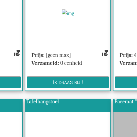
volunteer_activism
volunteer_activism
Prijs:
[geen max]
Prijs:
4
Verzameld:
0 eenheid
Verzam
Tafelhangstoel
Pacemat "