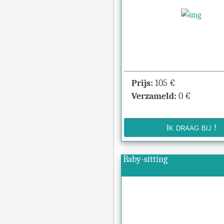
Prijs:
105
€
Verzameld:
0
€
Baby-sitting