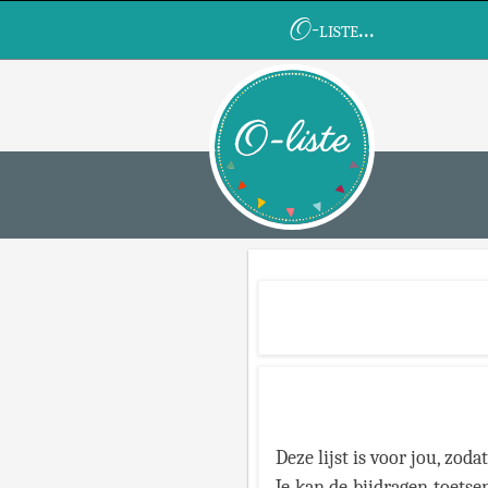
O
-liste...
Deze lijst is voor jou, zoda
Je kan de bijdragen toetse