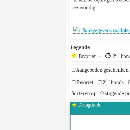
eenvoudig!
Bankgegevens raadple
Légende
star
recycling
de
Favoriet -
2
hand
Aangeboden geschenken 
de
Favoriet
2
hands
Sorteren op
stijgende pr
Draagdoek
star