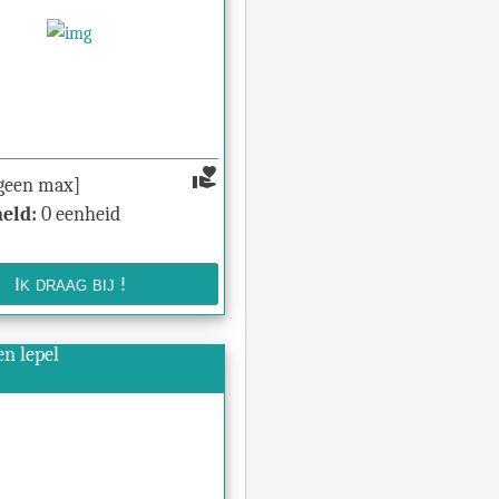
volunteer_activism
geen max]
eld:
0 eenheid
en lepel