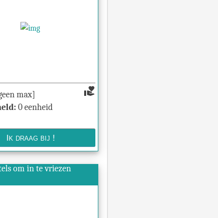
volunteer_activism
geen max]
eld:
0 eenheid
els om in te vriezen