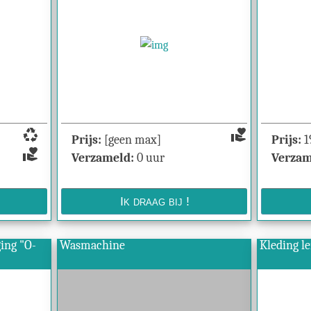
recycling
volunteer_activism
Prijs:
[geen max]
Prijs:
1
volunteer_activism
Verzameld:
0 uur
Verzam
g "O-
Wasmachine
Kleding l