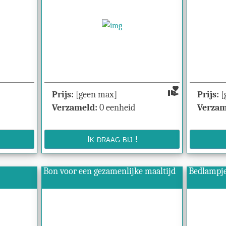
volunteer_activism
Prijs:
[geen max]
Prijs:
[
Verzameld:
0 eenheid
Verzam
Bon voor een gezamenlijke maaltijd
Bedlampj