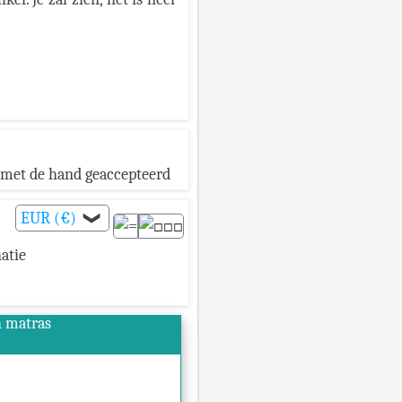
 met de hand geaccepteerd
EUR (€)
❯
atie
h matras