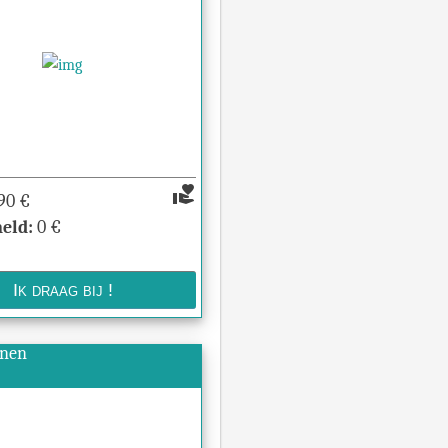
volunteer_activism
90
€
eld:
0
€
enen