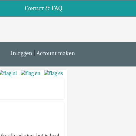
Contact & FAQ
te
Inloggen
|
Account maken
r. Je zal zien, het is heel