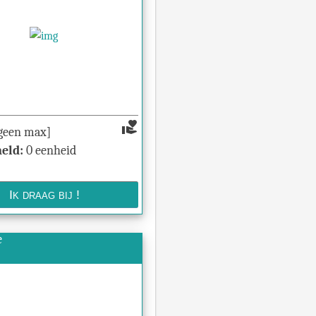
volunteer_activism
geen max]
eld:
0 eenheid
e