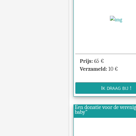
Prijs:
65
€
Verzameld:
10
€
Een donatie voor de verenigin
baby"