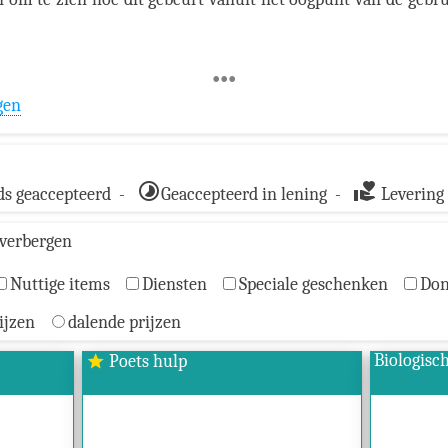
•••
gen
timelapse
volunteer_activism
s geaccepteerd -
Geaccepteerd in lening -
Levering
verbergen
Nuttige items
Diensten
Speciale geschenken
Don
ijzen
dalende prijzen
Biologisc
Poets hulp
star