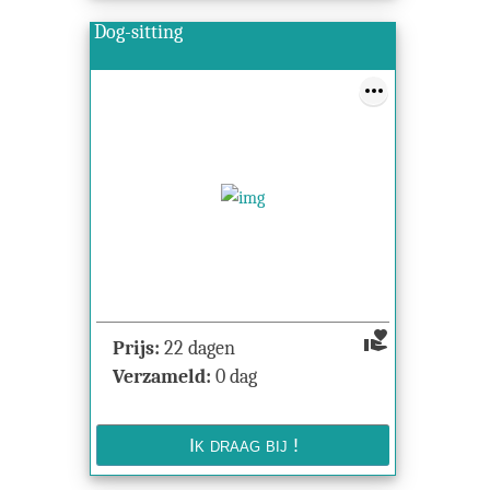
Dog-sitting
volunteer_activism
Prijs:
22 dagen
Verzameld:
0 dag