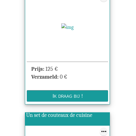
Prijs:
125
€
Verzameld:
0
€
Un set de couteaux de cuisine