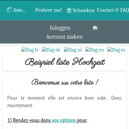
O
-liste...
Probeer me!
Contact & FAQ
Schenken
Inloggen
Account maken
Beispiel liste Hochzeit
Bienvenue sur votre liste !
Pour le moment elle est encore bien vide... Donc
maintenant :
1) Rendez-vous dans
vos options
pour