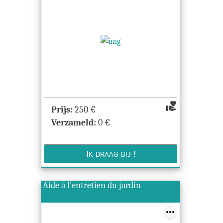
volunteer_activism
Prijs:
250
€
Verzameld:
0
€
Aide à l'entretien du jardin