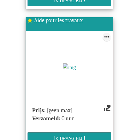
Aide pour les travaux
star
volunteer_activism
Prijs:
[geen max]
Verzameld:
0 uur