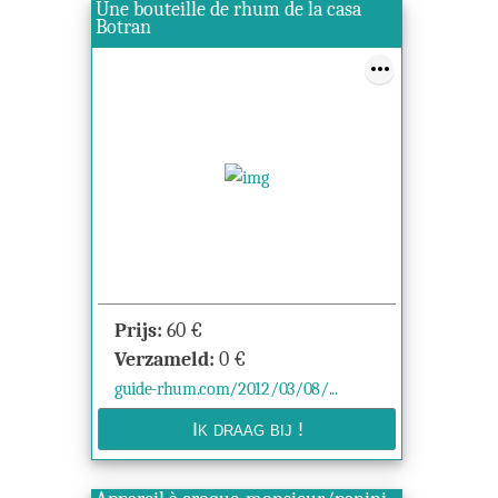
Une bouteille de rhum de la casa
Botran
Prijs:
60
€
Verzameld:
0
€
guide-rhum.com/2012/03/08/...