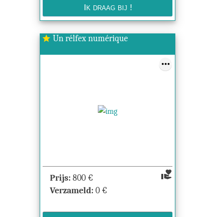
Un rélfex numérique
star
volunteer_activism
Prijs:
800
€
Verzameld:
0
€