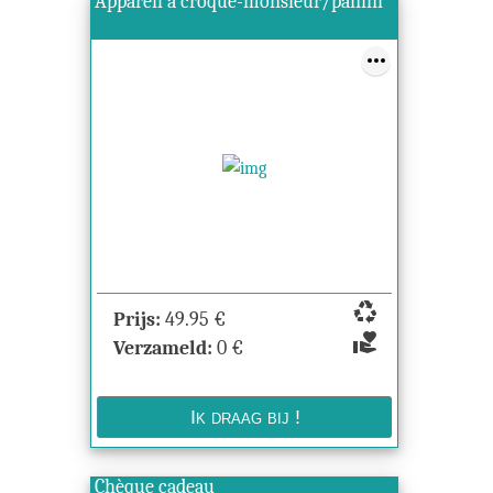
Appareil à croque-monsieur/panini
recycling
Prijs:
49.95
€
volunteer_activism
Verzameld:
0
€
Chèque cadeau