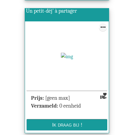
Un petit-déj' à partager
volunteer_activism
Prijs:
[geen max]
Verzameld:
0 eenheid