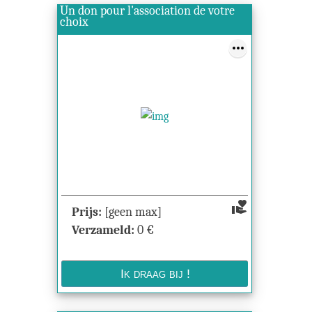
Un don pour l'association de votre
choix
volunteer_activism
Prijs:
[geen max]
Verzameld:
0
€