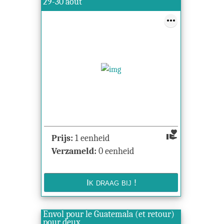
29-30 août
volunteer_activism
Prijs:
1 eenheid
Verzameld:
0 eenheid
Envol pour le Guatemala (et retour)
pour deux