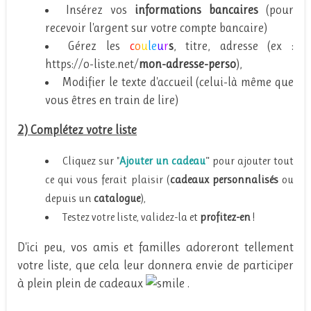
Insérez vos
informations bancaires
(pour
recevoir l'argent sur votre compte bancaire)
Gérez les
c
o
u
le
u
r
s
, titre, adresse (ex :
https://o-liste.net/
mon-adresse-perso
),
Modifier le texte d'accueil (celui-là même que
vous êtres en train de lire)
2) Complétez votre liste
Cliquez sur "
Ajouter un cadeau
pour ajouter tout
"
ce qui vous ferait plaisir (
cadeaux personnalisés
ou
depuis un
catalogue
),
Testez votre liste, validez-la et
profitez-en
!
D'ici peu, vos amis et familles adoreront tellement
votre liste, que cela leur donnera envie de participer
à plein plein de cadeaux
.