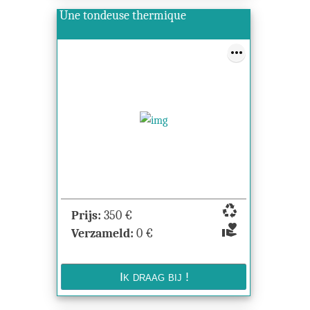
Une tondeuse thermique
recycling
Prijs:
350
€
volunteer_activism
Verzameld:
0
€