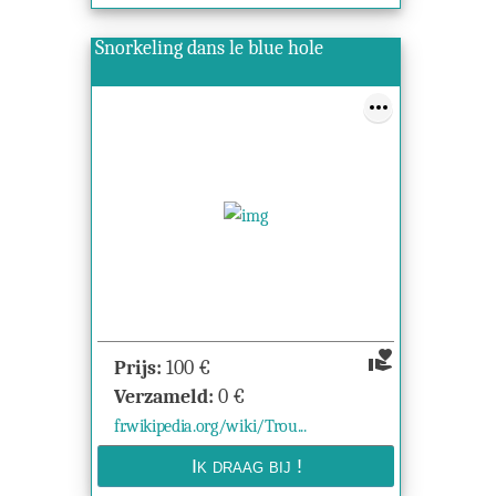
Snorkeling dans le blue hole
volunteer_activism
Prijs:
100
€
Verzameld:
0
€
fr.wikipedia.org/wiki/Trou...