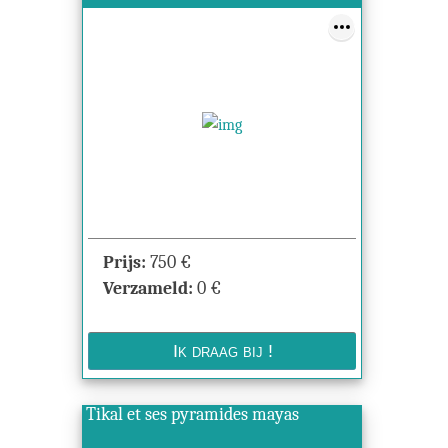
Prijs:
750
€
Verzameld:
0
€
Tikal et ses pyramides mayas