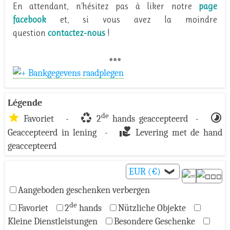
En attendant, n'hésitez pas à liker notre
page
facebook
et, si vous avez la moindre
question
contactez-nous
!
•••
Bankgegevens raadplegen
Légende
star
recycling
timelapse
de
Favoriet -
2
hands geaccepteerd -
volunteer_activism
Geaccepteerd in lening -
Levering met de hand
geaccepteerd
EUR (€)
❯
Aangeboden geschenken verbergen
de
Favoriet
2
hands
Nützliche Objekte
Kleine Dienstleistungen
Besondere Geschenke