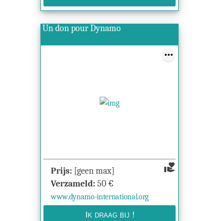
Un don pour Dynamo
volunteer_activism
Prijs:
[geen max]
Verzameld:
50
€
www.dynamo-international.org