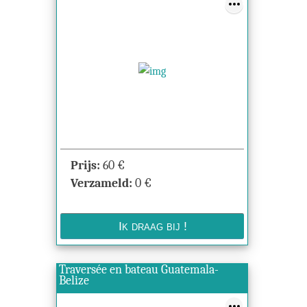
Prijs:
60
€
Verzameld:
0
€
Traversée en bateau Guatemala-
Belize