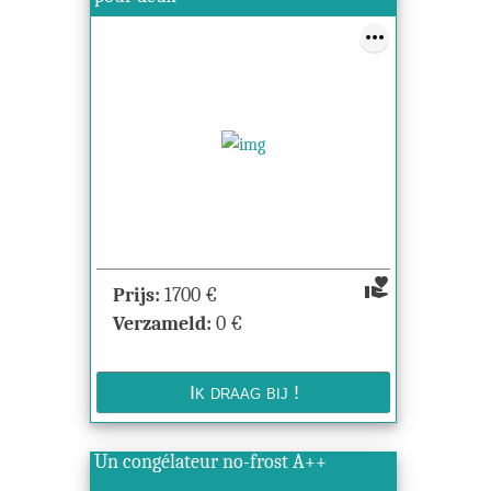
volunteer_activism
Prijs:
1700
€
Verzameld:
0
€
Un congélateur no-frost A++