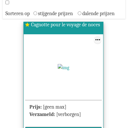
Sorteren op
stijgende prijzen
dalende prijzen
Cagnotte pour le voyage de noces
star
Prijs:
[geen max]
Verzameld:
[verborgen]